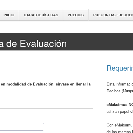
INICIO
CARACTERÍSTICAS
PRECIOS
PREGUNTAS FRECUE
ma de Evaluación
Requeri
en modalidad de Evaluación, sirvase en llenar la
Esta informaci
Recibos (Minipr
eMaksimus NO
utilizan papel
d
Con eMaksim
de las marcas