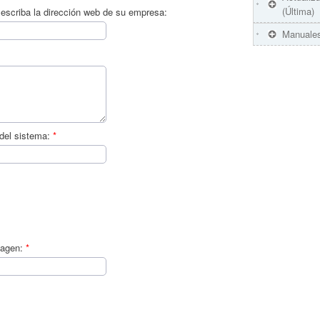
(Última)
escriba la dirección web de su empresa:
Manuales
del sistema:
*
magen:
*