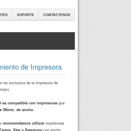
NTES
SOPORTE
CONTÁCTENOS
miento de Impresora
ón es exclusiva de la Impresora de
inter).
 es compatible con impresoras
que
e 58mm. de ancho.
us
recomendamos utilizar
impresoras
Epson, Star y Samsung
con ancho