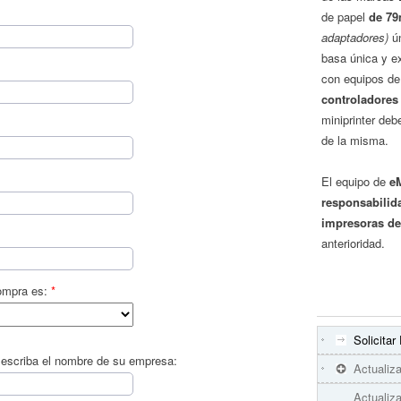
de papel
de 79
adaptadores)
ún
basa única y e
con equipos de
controladores 
miniprinter deb
de la misma.
El equipo de
e
responsabilidad
impresoras de
anterioridad.
compra es:
*
Solicita
 escriba el nombre de su empresa:
Actualiz
Actualiz